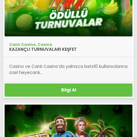
Canlı Casino, Casino
KAZANÇLI TURNUVALARI KEŞFET
Casino ve Canlı Casino’da yalnızca bets10 kullanıcılarına
özel heyecanlı...
Bilgi Al