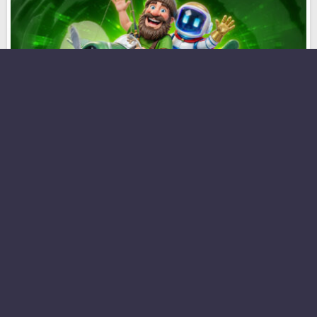
Casino
CRASH OYUNLARINDAN HER HAFTA BONUS
En özel Crash oyunlarında her hafta 700 TL Bonus , ayda
toplam 2800 TL bonus fırsatı...
Bilgi Al