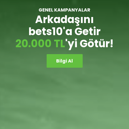
GENEL KAMPANYALAR
Arkadaşını
bets10'a Getir
20.000 TL
'yi Götür!
Bilgi Al